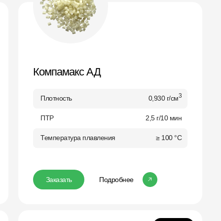
Компамакс АД
3
Плотность
0,930 г/см
ПТР
2,5 г/10 мин
Температура плавления
≥ 100 °C
Заказать
Подробнее