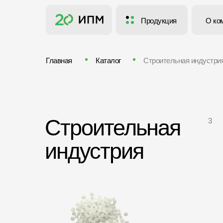
Продукция
Продукция
Продукция
Продукция
О ко
О ко
Главная
Каталог
Строительная индустри
Строительная
3
индустрия