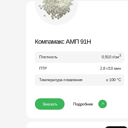
Компамакс АМП 91Н
3
Плотность
0,910 г/см
ПТР
2,8 г/10 мин
Температура плавления
≥ 100 °C
Заказать
Подробнее