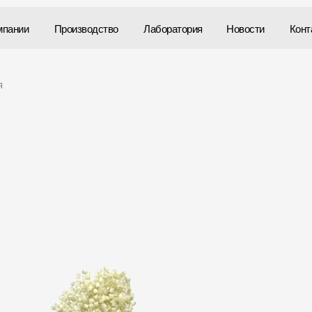
мпании
мпании
Производство
Производство
Лаборатория
Лаборатория
Новости
Новости
Конт
Конт
я